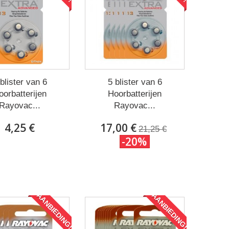
blister van 6
5 blister van 6
oorbatterijen
Hoorbatterijen
Rayovac...
Rayovac...
4,25 €
17,00 €
21,25 €
-20%
AANBIEDING!
AANBIEDING!