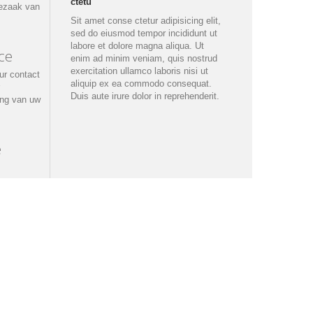
ctetu
rezaak van
Sit amet conse ctetur adipisicing elit,
sed do eiusmod tempor incididunt ut
labore et dolore magna aliqua. Ut
ce
enim ad minim veniam, quis nostrud
exercitation ullamco laboris nisi ut
ur contact
aliquip ex ea commodo consequat.
Duis aute irure dolor in reprehenderit.
ing van uw
e