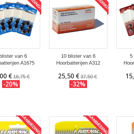
blister van 6
10 blister van 6
5 
atterijen A1675
Hoorbatterijen A312
Hoor
00 €
25,50 €
15
18,75 €
37,50 €
-20%
-32%
AANBIEDING!
AANBIEDING!