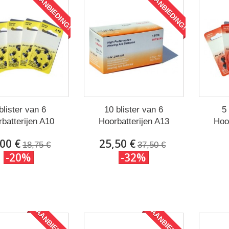
AANBIEDING!
AANBIEDING!
blister van 6
10 blister van 6
5 
batterijen A10
Hoorbatterijen A13
Hoo
00 €
25,50 €
18,75 €
37,50 €
-20%
-32%
AANBIEDING!
AANBIEDING!