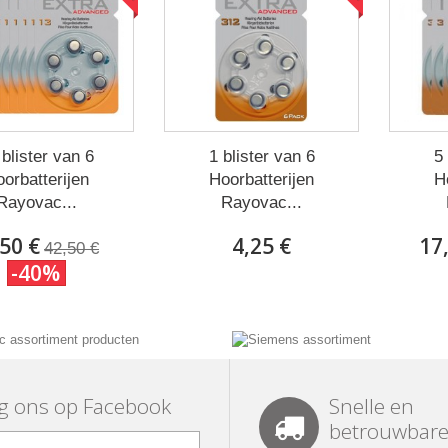
 blister van 6
1 blister van 6
5 
orbatterijen
Hoorbatterijen
H
Rayovac...
Rayovac...
50 €
4,25 €
17
42,50 €
-40%
g ons op Facebook
Snelle en
betrouwbare