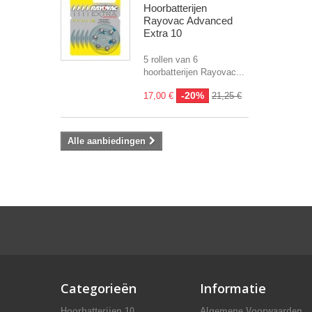
Hoorbatterijen
Rayovac Advanced
Extra 10
5 rollen van 6
hoorbatterijen Rayovac...
-20%
17,00 €
21,25 €
Alle aanbiedingen
Categorieën
Informatie
Hoorbatterijen 10
Algemene Voorwaarden