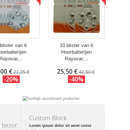
blister van 6
10 blister van 6
oorbatterijen
Hoorbatterijen
Rayovac...
Rayovac...
,00 €
25,50 €
21,25 €
42,50 €
-20%
-40%
Custom Block
 bezorging
Lorem ipsum dolor sit amet conse