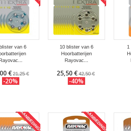
blister van 6
10 blister van 6
1 
orbatterijen
Hoorbatterijen
H
Rayovac...
Rayovac...
00 €
25,50 €
21,25 €
42,50 €
-20%
-40%
AANBIEDING!
AANBIEDING!