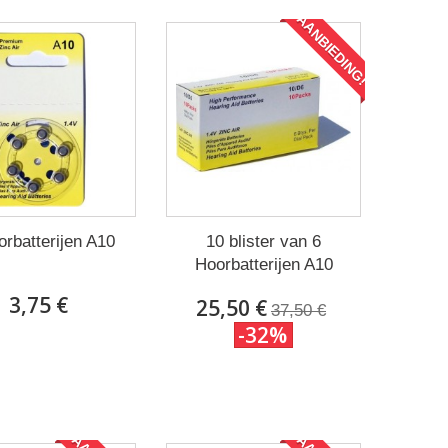
AANBIEDING!
orbatterijen A10
10 blister van 6
Hoorbatterijen A10
3,75 €
25,50 €
37,50 €
-32%